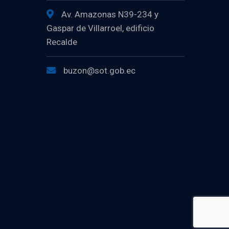
Av. Amazonas N39-234 y
Gaspar de Villarroel, edificio
Recalde
buzon@sot.gob.ec