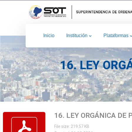
Inicio
Institución
Plataformas
16. LEY ORG
16. LEY ORGÁNICA DE
File size: 219.57 KB