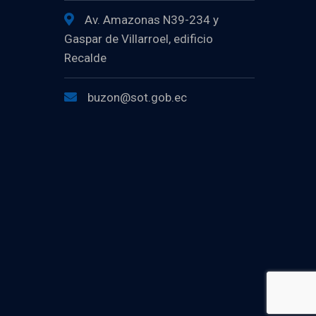
Av. Amazonas N39-234 y
Gaspar de Villarroel, edificio
Recalde
buzon@sot.gob.ec