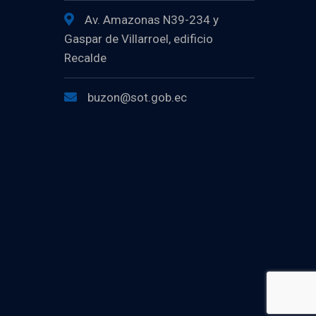
Av. Amazonas N39-234 y
Gaspar de Villarroel, edificio
Recalde
buzon@sot.gob.ec