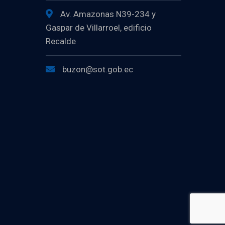
Av. Amazonas N39-234 y
Gaspar de Villarroel, edificio
Recalde
buzon@sot.gob.ec