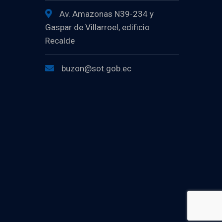
Av. Amazonas N39-234 y
Gaspar de Villarroel, edificio
Recalde
buzon@sot.gob.ec