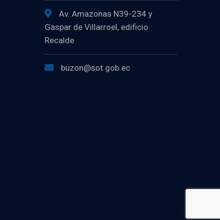
Av. Amazonas N39-234 y
Gaspar de Villarroel, edificio
Recalde
buzon@sot.gob.ec