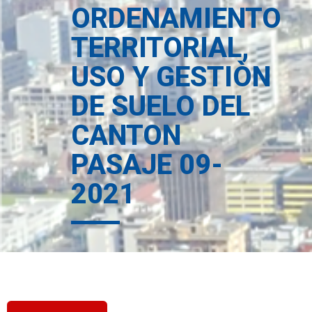
ORDENAMIENTO
TERRITORIAL,
USO Y GESTIÒN
DE SUELO DEL
CANTON
PASAJE 09-
2021