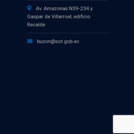
Av. Amazonas N39-234 y
Gaspar de Villarroel, edificio
Recalde
buzon@sot.gob.ec