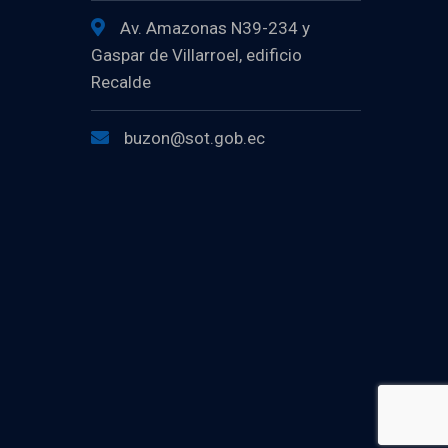
Av. Amazonas N39-234 y
Gaspar de Villarroel, edificio
Recalde
buzon@sot.gob.ec