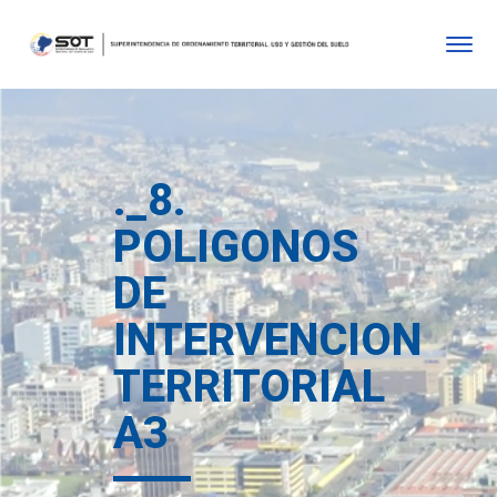
._8.
POLIGONOS
DE
INTERVENCION
TERRITORIAL
A3