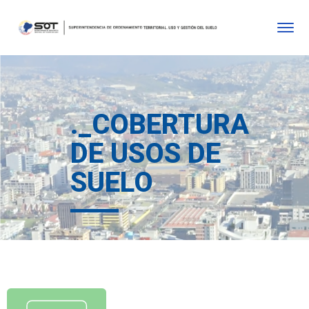
._COBERTURA
DE USOS DE
SUELO