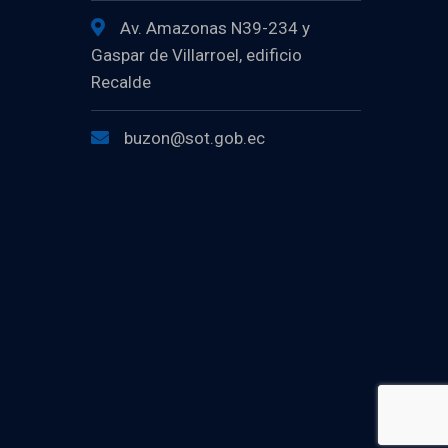
Av. Amazonas N39-234 y
Gaspar de Villarroel, edificio
Recalde
buzon@sot.gob.ec