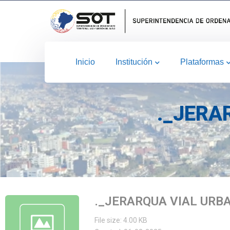
Inicio
Institución
Plataformas
._JERA
._JERARQUA VIAL URB
File size: 4.00 KB