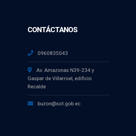
CONTÁCTANOS
0960835043
Av. Amazonas N39-234 y
Gaspar de Villarroel, edificio
Recalde
buzon@sot.gob.ec