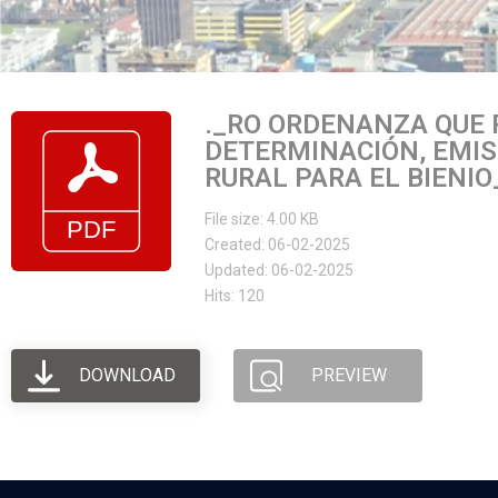
._RO ORDENANZA QUE 
DETERMINACIÓN, EMIS
RURAL PARA EL BIENIO
File size: 4.00 KB
Created: 06-02-2025
Updated: 06-02-2025
Hits: 120
DOWNLOAD
PREVIEW