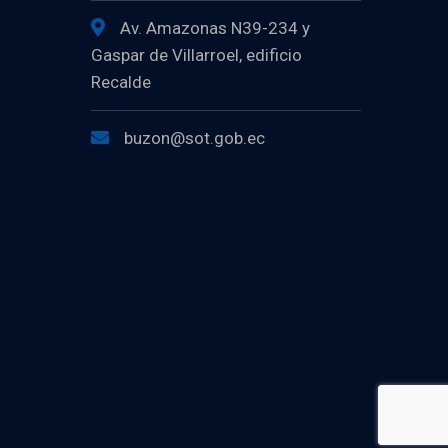
Av. Amazonas N39-234 y
Gaspar de Villarroel, edificio
Recalde
buzon@sot.gob.ec