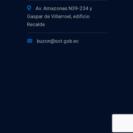
Av. Amazonas N39-234 y
Gaspar de Villarroel, edificio
Recalde
buzon@sot.gob.ec