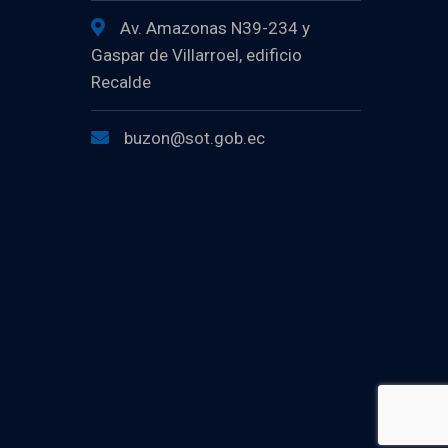
Av. Amazonas N39-234 y
Gaspar de Villarroel, edificio
Recalde
buzon@sot.gob.ec