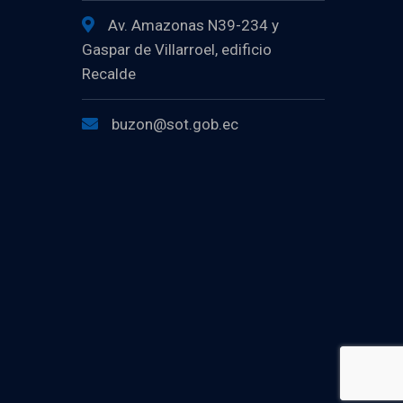
Av. Amazonas N39-234 y
Gaspar de Villarroel, edificio
Recalde
buzon@sot.gob.ec