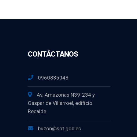
CONTÁCTANOS
0960835043
Av. Amazonas N39-234 y
Gaspar de Villarroel, edificio
Recalde
buzon@sot.gob.ec