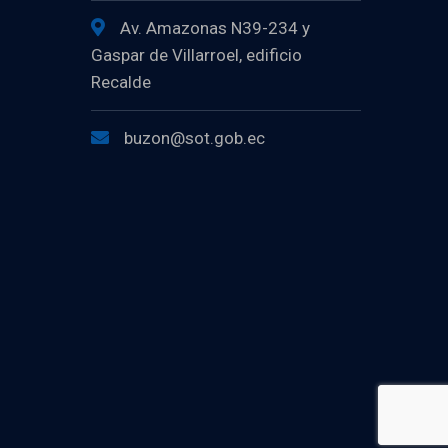
Av. Amazonas N39-234 y
Gaspar de Villarroel, edificio
Recalde
buzon@sot.gob.ec