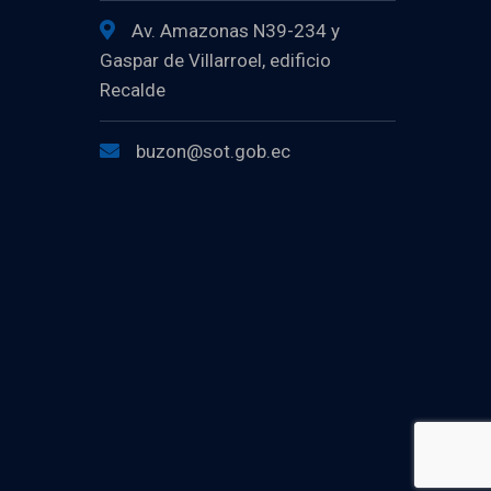
Av. Amazonas N39-234 y
Gaspar de Villarroel, edificio
Recalde
buzon@sot.gob.ec