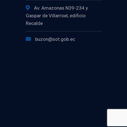
Av. Amazonas N39-234 y
Gaspar de Villarroel, edificio
Recalde
buzon@sot.gob.ec