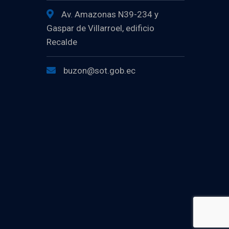
Av. Amazonas N39-234 y
Gaspar de Villarroel, edificio
Recalde
buzon@sot.gob.ec