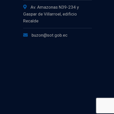
Av. Amazonas N39-234 y
Gaspar de Villarroel, edificio
Recalde
buzon@sot.gob.ec