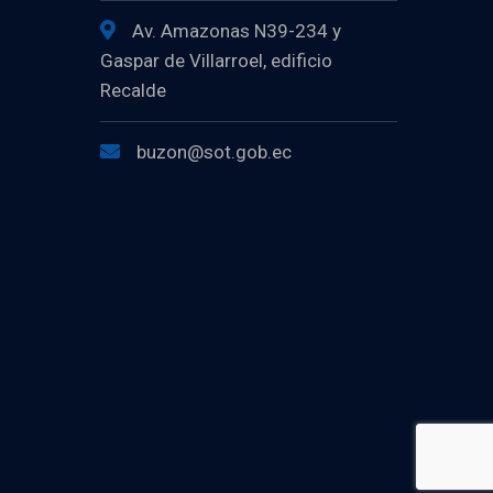
Av. Amazonas N39-234 y
Gaspar de Villarroel, edificio
Recalde
buzon@sot.gob.ec