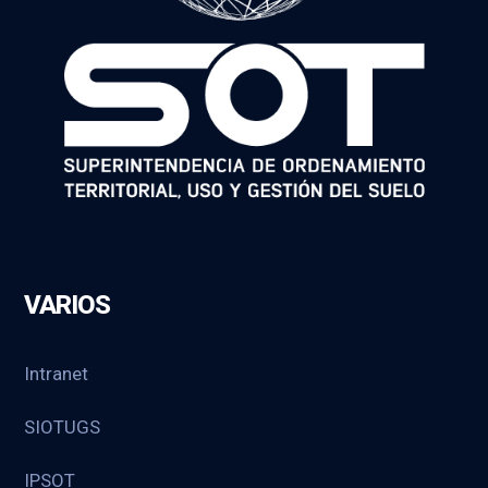
VARIOS
Intranet
SIOTUGS
IPSOT