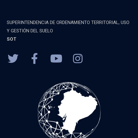
SUPERINTENDENCIA DE ORDENAMIENTO TERRITORIAL, USO
Y GESTIÓN DEL SUELO
SOT