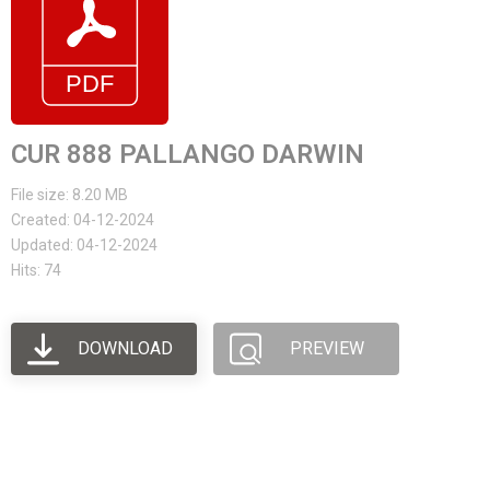
CUR 888 PALLANGO DARWIN
File size: 8.20 MB
Created: 04-12-2024
Updated: 04-12-2024
Hits: 74
DOWNLOAD
PREVIEW