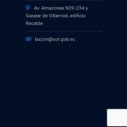
Av. Amazonas N39-234 y
Gaspar de Villarroel, edificio
Recalde
buzon@sot.gob.ec