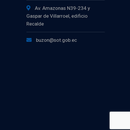
Av. Amazonas N39-234 y
Gaspar de Villarroel, edificio
Recalde
buzon@sot.gob.ec