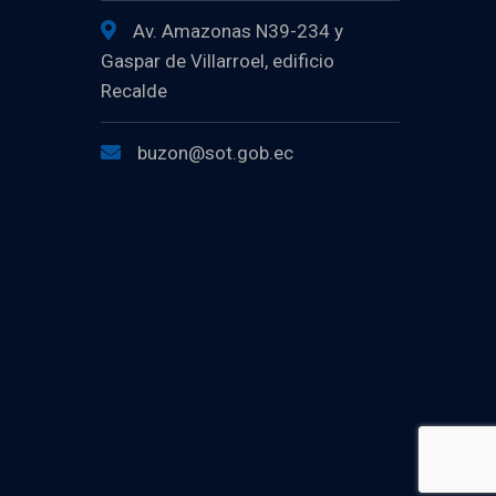
Av. Amazonas N39-234 y
Gaspar de Villarroel, edificio
Recalde
buzon@sot.gob.ec