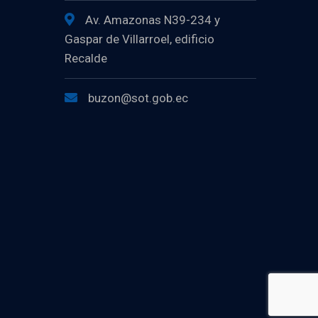
Av. Amazonas N39-234 y
Gaspar de Villarroel, edificio
Recalde
buzon@sot.gob.ec