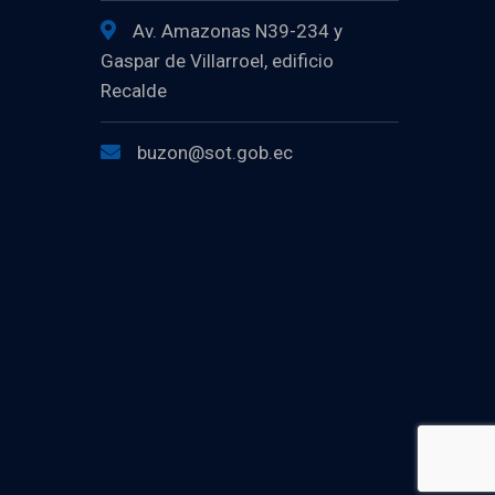
Av. Amazonas N39-234 y
Gaspar de Villarroel, edificio
Recalde
buzon@sot.gob.ec