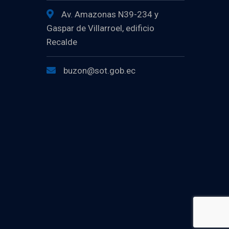
Av. Amazonas N39-234 y
Gaspar de Villarroel, edificio
Recalde
buzon@sot.gob.ec