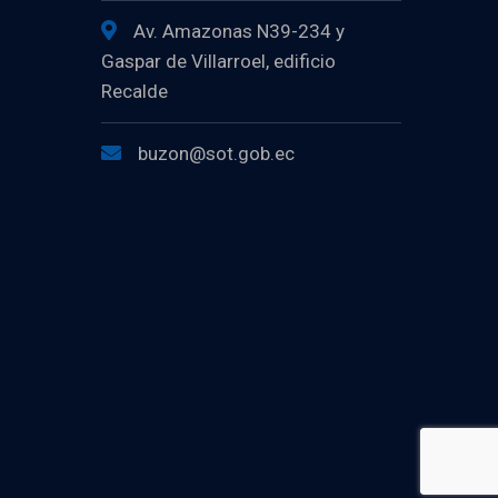
Av. Amazonas N39-234 y
Gaspar de Villarroel, edificio
Recalde
buzon@sot.gob.ec