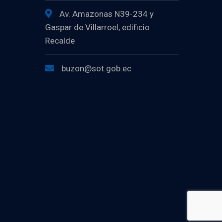
Av. Amazonas N39-234 y
Gaspar de Villarroel, edificio
Recalde
buzon@sot.gob.ec