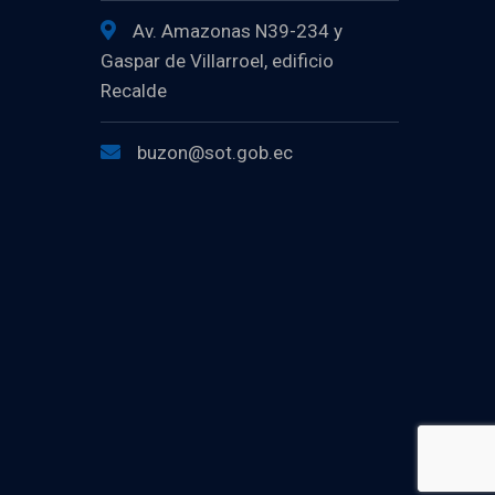
Av. Amazonas N39-234 y
Gaspar de Villarroel, edificio
Recalde
buzon@sot.gob.ec