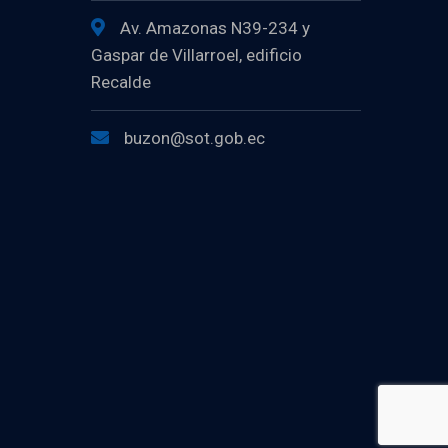
Av. Amazonas N39-234 y
Gaspar de Villarroel, edificio
Recalde
buzon@sot.gob.ec