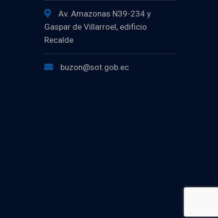
Av. Amazonas N39-234 y
Gaspar de Villarroel, edificio
Recalde
buzon@sot.gob.ec