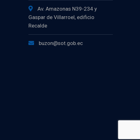
Av. Amazonas N39-234 y
Gaspar de Villarroel, edificio
Recalde
buzon@sot.gob.ec