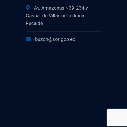
Av. Amazonas N39-234 y
Gaspar de Villarroel, edificio
Recalde
buzon@sot.gob.ec