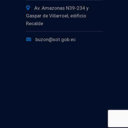
Av. Amazonas N39-234 y
Gaspar de Villarroel, edificio
Recalde
buzon@sot.gob.ec