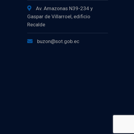
Av. Amazonas N39-234 y
Gaspar de Villarroel, edificio
Recalde
buzon@sot.gob.ec