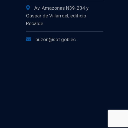
Av. Amazonas N39-234 y
Gaspar de Villarroel, edificio
Recalde
buzon@sot.gob.ec