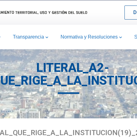
D
Transparencia
Normativa y Resoluciones
S
LITERAL_A2-
UE_RIGE_A_LA_INSTITUC
AL_QUE_RIGE_A_LA_INSTITUCION(19)_