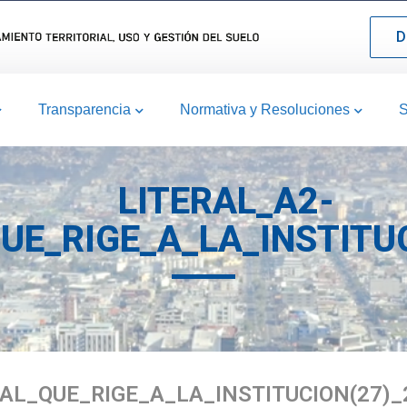
D
Transparencia
Normativa y Resoluciones
S
LITERAL_A2-
UE_RIGE_A_LA_INSTITUC
AL_QUE_RIGE_A_LA_INSTITUCION(27)_