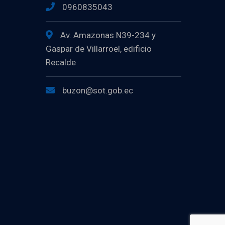
0960835043
Av. Amazonas N39-234 y
Gaspar de Villarroel, edificio
Recalde
buzon@sot.gob.ec