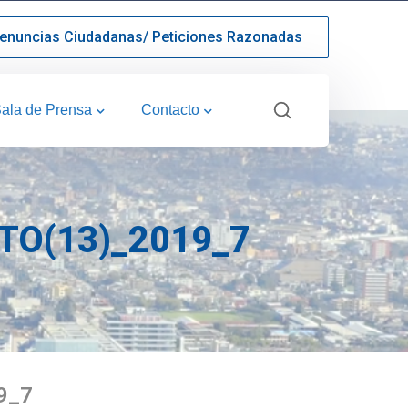
enuncias Ciudadanas/ Peticiones Razonadas
ala de Prensa
Contacto
O(13)_2019_7
9_7