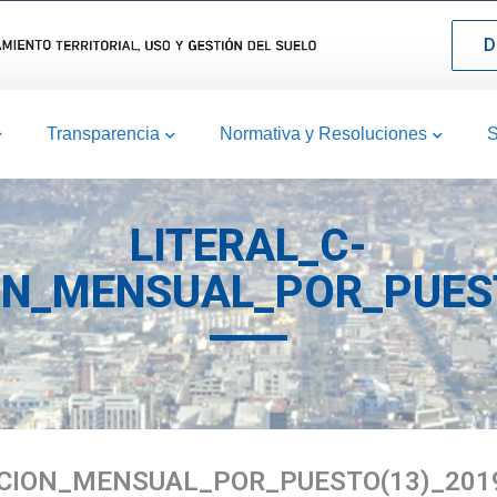
D
Transparencia
Normativa y Resoluciones
S
LITERAL_C-
N_MENSUAL_POR_PUEST
CION_MENSUAL_POR_PUESTO(13)_201