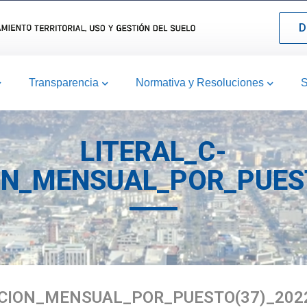
D
Transparencia
Normativa y Resoluciones
S
LITERAL_C-
N_MENSUAL_POR_PUEST
CION_MENSUAL_POR_PUESTO(37)_202