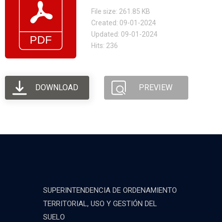
File size: 261.85 KB
Created: 09-01-2024
Updated: 09-01-2024
Hits: 236
DOWNLOAD
PREVIEW
SUPERINTENDENCIA DE ORDENAMIENTO
TERRITORIAL, USO Y GESTIÓN DEL
SUELO