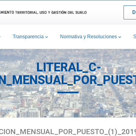
D
Transparencia
Normativa y Resoluciones
S
LITERAL_C-
N_MENSUAL_POR_PUEST
CION_MENSUAL_POR_PUESTO_(1)_201