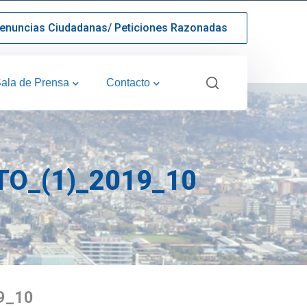
enuncias Ciudadanas/ Peticiones Razonadas
ala de Prensa
Contacto
O_(1)_2019_10
9_10