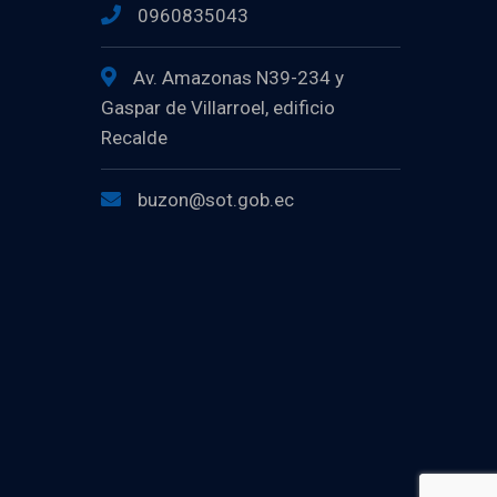
0960835043
Av. Amazonas N39-234 y
Gaspar de Villarroel, edificio
Recalde
buzon@sot.gob.ec