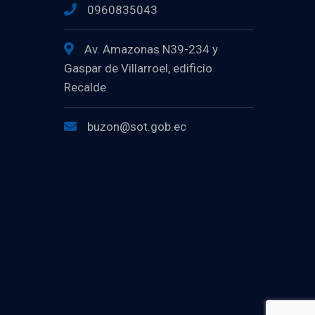
0960835043
Av. Amazonas N39-234 y
Gaspar de Villarroel, edificio
Recalde
buzon@sot.gob.ec