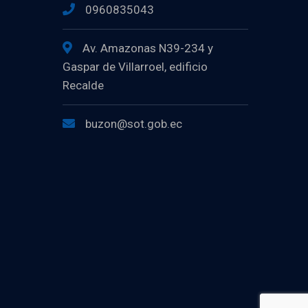
0960835043
Av. Amazonas N39-234 y
Gaspar de Villarroel, edificio
Recalde
buzon@sot.gob.ec